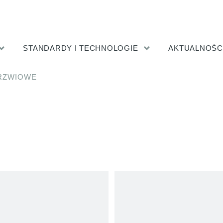
STANDARDY I TECHNOLOGIE
AKTUALNOŚC
DRZWIOWE