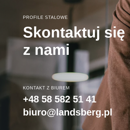
PROFILE STALOWE
Skontaktuj się
z nami
KONTAKT Z BIUREM
+48 58 582 51 41
biuro@landsberg.pl