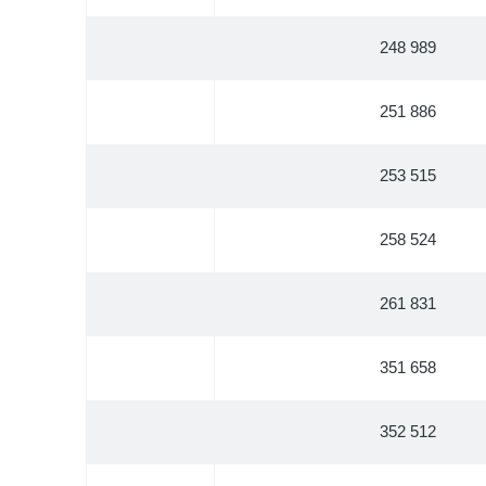
248 989
251 886
253 515
258 524
261 831
351 658
352 512