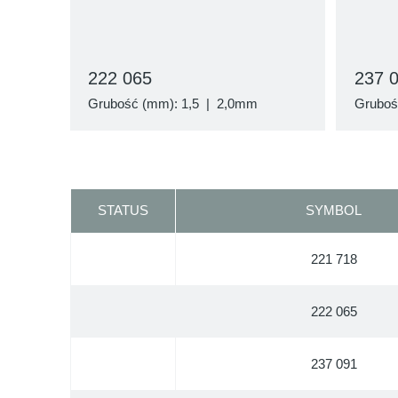
222 065
237 
Grubość (mm): 1,5 | 2,0mm
Gruboś
STATUS
SYMBOL
221 718
222 065
237 091