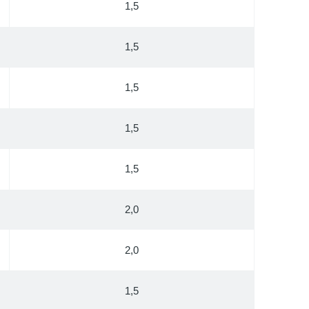
1,5
1,5
1,5
1,5
1,5
2,0
2,0
1,5