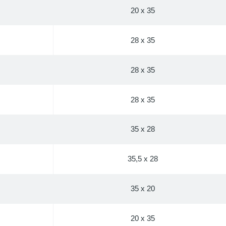
20 x 35
28 x 35
28 x 35
28 x 35
35 x 28
35,5 x 28
35 x 20
20 x 35