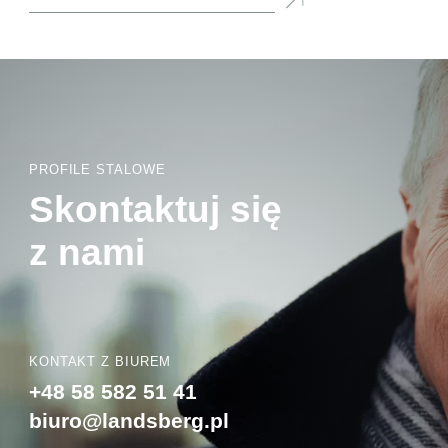
PROFILE STALOWE
Skontaktuj się
z nami
KONTAKT Z BIUREM
+48 58 582 51 41
biuro@landsberg.pl