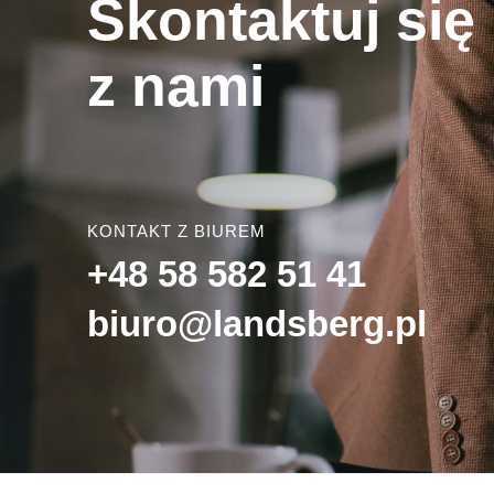
Skontaktuj się
z nami
KONTAKT Z BIUREM
+48 58 582 51 41
biuro@landsberg.pl