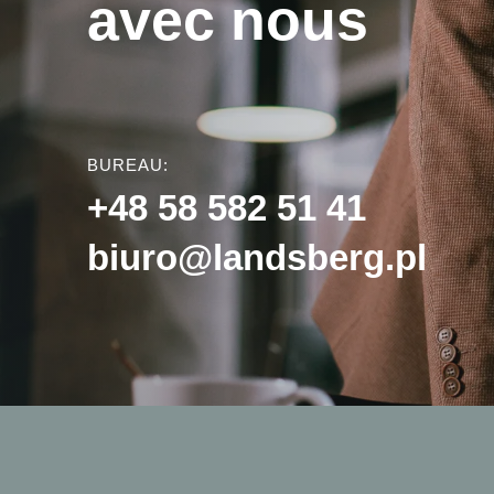
avec nous
BUREAU:
+48 58 582 51 41
biuro@landsberg.pl